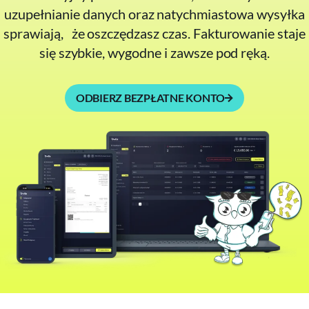
uzupełnianie danych oraz natychmiastowa wysyłka
sprawiają, że oszczędzasz czas. Fakturowanie staje
się szybkie, wygodne i zawsze pod ręką.
ODBIERZ BEZPŁATNE KONTO