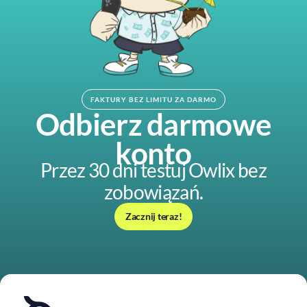
FAKTURY BEZ LIMITU ZA DARMO
Odbierz darmowe
konto
Przez 30 dni testuj Owlix bez
zobowiązań.
Zacznij teraz!