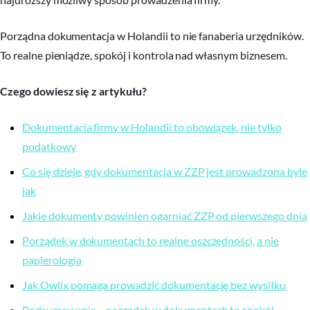
Porządna dokumentacja w Holandii to nie fanaberia urzędników.
To realne pieniądze, spokój i kontrola nad własnym biznesem.
Czego dowiesz się z artykułu?
Dokumentacja firmy w Holandii to obowiązek, nie tylko
podatkowy
Co się dzieje, gdy dokumentacja w ZZP jest prowadzona byle
jak
Jakie dokumenty powinien ogarniać ZZP od pierwszego dnia
Porządek w dokumentach to realne oszczędności, a nie
papierologia
Jak Owlix pomaga prowadzić dokumentację bez wysiłku
Podsumowanie – porządek w dokumentach to spokój,