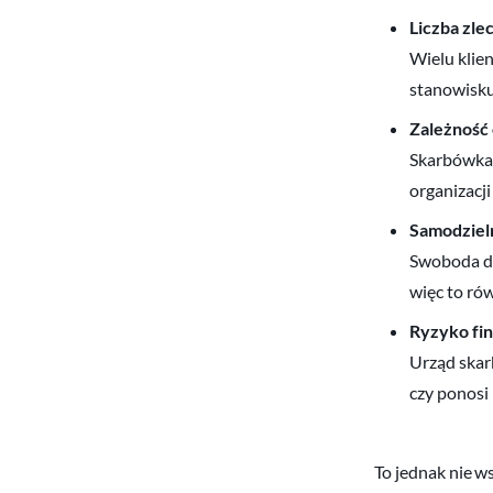
Liczba zl
Wielu klie
stanowisku
Zależność 
Skarbówka o
organizacj
Samodziel
Swoboda de
więc to ró
Ryzyko fi
Urząd skarb
czy ponosi 
To jednak nie w