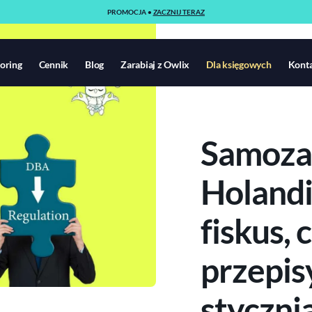
PROMOCJA •
ZACZNIJ TERAZ
oring
Cennik
Blog
Zarabiaj z Owlix
Dla księgowych
Kont
Samoza
Holandi
fiskus, 
przepis
stycznia