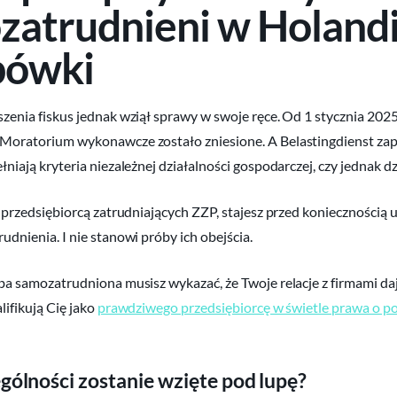
zatrudnieni w Holandi
bówki
szenia fiskus jednak wziął sprawy w swoje ręce. Od 1 stycznia 202
. Moratorium wykonawcze zostało zniesione. A Belastingdienst za
łniają kryteria niezależnej działalności gospodarczej, czy jednak dzi
ęc przedsiębiorcą zatrudniających ZZP, stajesz przed koniecznośc
udnienia. I nie stanowi próby ich obejścia.
oba samozatrudniona musisz wykazać, że Twoje relacje z firmami da
lifikują Cię jako
prawdziwego przedsiębiorcę w świetle prawa o
gólności zostanie wzięte pod lupę?