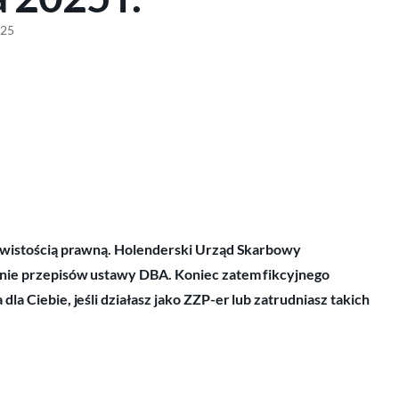
025
zywistością prawną. Holenderski Urząd Skarbowy
anie przepisów ustawy DBA. Koniec zatem fikcyjnego
a Ciebie, jeśli działasz jako ZZP-er lub zatrudniasz takich