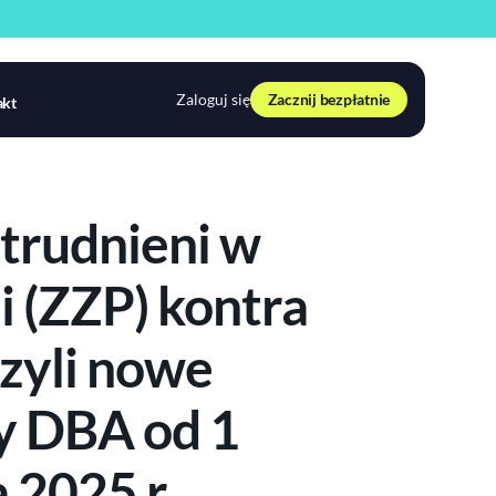
Zaloguj się
Zacznij bezpłatnie
akt
trudnieni w
i (ZZP) kontra
czyli nowe
y DBA od 1
 2025 r.