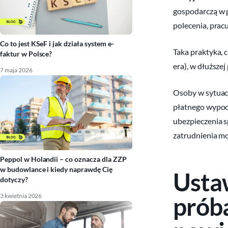
gospodarczą w p
polecenia, pracu
Co to jest KSeF i jak działa system e-
Taka praktyka, c
faktur w Polsce?
era), w dłuższe
7 maja 2026
Osoby w sytuacj
płatnego wypocz
ubezpieczenia s
zatrudnienia mo
Peppol w Holandii – co oznacza dla ZZP
w budowlance i kiedy naprawdę Cię
Usta
dotyczy?
3 kwietnia 2026
próba