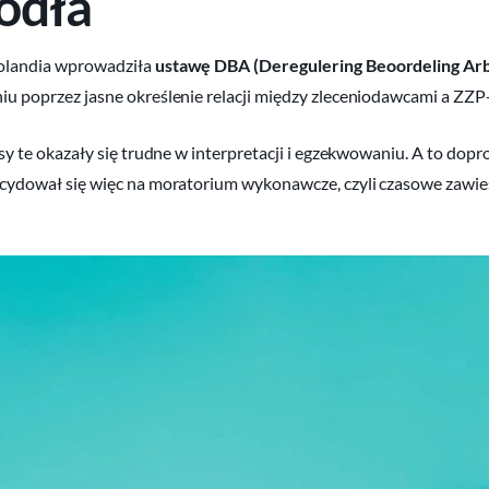
odła
olandia wprowadziła
ustawę DBA (Deregulering Beoordeling Arb
u poprzez jasne określenie relacji między zleceniodawcami a ZZP
isy te okazały się trudne w interpretacji i egzekwowaniu. A to dop
cydował się więc na moratorium wykonawcze, czyli czasowe zawiesz