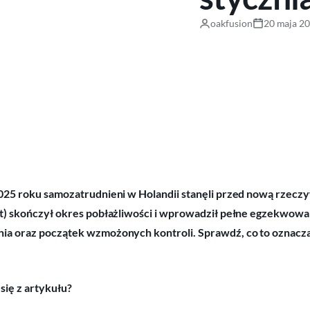
oakfusion
20 maja 2
2025 roku samozatrudnieni w Holandii stanęli przed nową rzec
st) skończył okres pobłażliwości i wprowadził pełne egzekwow
a oraz początek wzmożonych kontroli. Sprawdź, co to oznacza dl
się z artykułu?