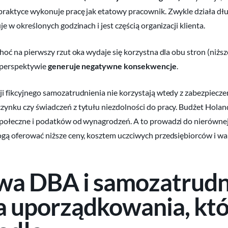
raktyce wykonuje pracę jak etatowy pracownik. Zwykle działa dł
je w określonych godzinach i jest częścią organizacji klienta.
hoć na pierwszy rzut oka wydaje się korzystna dla obu stron (niższ
j perspektywie
generuje negatywne konsekwencje
.
i fikcyjnego samozatrudnienia nie korzystają wtedy z zabezpiecz
ynku czy świadczeń z tytułu niezdolności do pracy. Budżet Holand
połeczne i podatków od wynagrodzeń. A to prowadzi do nierównej
gą oferować niższe ceny, kosztem uczciwych przedsiębiorców i w
wa DBA i samozatrudni
 uporządkowania, któr