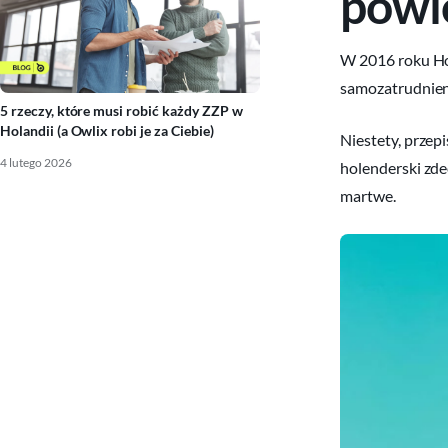
powi
W 2016 roku H
samozatrudnieni
5 rzeczy, które musi robić każdy ZZP w
Holandii (a Owlix robi je za Ciebie)
Niestety, przep
4 lutego 2026
holenderski zde
martwe.