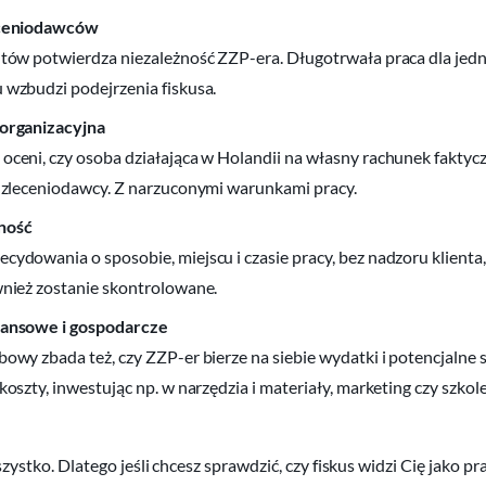
eceniodawców
ntów potwierdza niezależność ZZP-era. Długotrwała praca dla jed
 wzbudzi podejrzenia fiskusa.
organizacyjna
ceni, czy osoba działająca w Holandii na własny rachunek faktyczn
i zleceniodawcy. Z narzuconymi warunkami pracy.
ność
cydowania o sposobie, miejscu i czasie pracy, bez nadzoru klienta
wnież zostanie skontrolowane.
nansowe i gospodarcze
owy zbada też, czy ZZP-er bierze na siebie wydatki i potencjalne 
koszty, inwestując np. w narzędzia i materiały, marketing czy szkole
szystko. Dlatego jeśli chcesz sprawdzić, czy fiskus widzi Cię jako