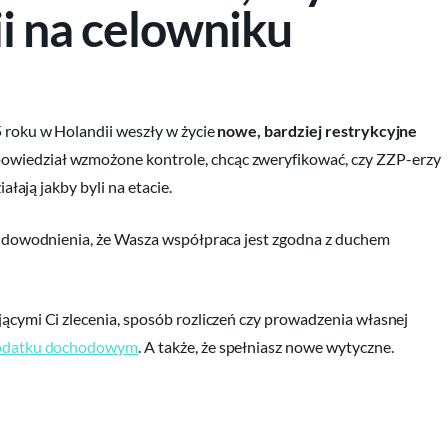
i na celowniku
5 roku w Holandii weszły w życie
nowe, bardziej restrykcyjne
powiedział wzmożone kontrole, chcąc zweryfikować, czy ZZP-erzy
ałają jakby byli na etacie.
ią udowodnienia, że Wasza współpraca jest zgodna z duchem
jącymi Ci zlecenia, sposób rozliczeń czy prowadzenia własnej
 podatku dochodowym
. A także, że spełniasz nowe wytyczne.