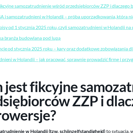
fikcyjne samozatrudnienie wśród przedsiębiorców ZZP i dlaczego 
 i samozatrudnieni w Holandii – próba uporządkowania, która ni
isy od 1 stycznia 2025 roku, czyli samozatrudnieni w Holandii na
a branża budowlana pod lupą
je od stycznia 2025 roku – kary oraz dodatkowe zobowiązania dl
nieni w Holandii – jak pracować, sprawnie prowadzić firmę i przy
jest fikcyjne samoza
siębiorców ZZP i dlac
rowersje?
trudnienie w Holandii (tzw. schijnzelfstandigheid)
to sytuacja,