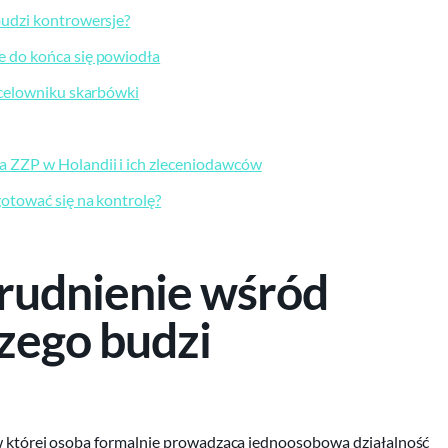
budzi kontrowersje?
e do końca się powiodła
 celowniku skarbówki
a ZZP w Holandii i ich zleceniodawców
gotować się na kontrolę?
trudnienie wśród
zego budzi
 w której osoba formalnie prowadząca jednoosobową działalność