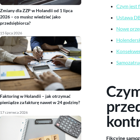
Czym jest 
Zmiany dla ZZP w Holandii od 1 lipca
2026 – co musisz wiedzieć jako
Ustawa DBA
przedsiębiorca?
Nowe przep
15 lipca 2026
Holendersk
Konsekwenc
Samozatrud
Czym 
Faktoring w Holandii – jak otrzymać
przed
pieniądze za fakturę nawet w 24 godziny?
17 czerwca 2026
kont
Fikcyjne samoza