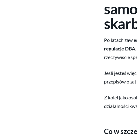
samo
skar
Po latach zawie
regulacje DBA
rzeczywiście spe
Jeśli jesteś wi
przepisów o zatr
Z kolei jako os
działalności kwa
Co w szcze